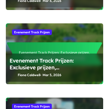
Beloningsstrategieën
Fiona Caldwell
Mar 6, 2026
Evenement Track Prijzen
Evenement Track Prijzen:
Exclusieve prijzen,
Beloningsverdeling,
Fiona Caldwell
Mar 5, 2026
Inwisselmethode
Evenement Track Prijzen