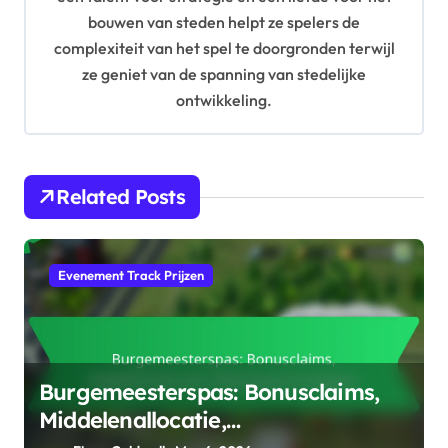
i
bouwen van steden helpt ze spelers de
complexiteit van het spel te doorgronden terwijl
o
ze geniet van de spanning van stedelijke
n
ontwikkeling.
Related Posts
Evenement Track Prijzen
Burgemeesterspas: Bonusclaims,
Middelenallocatie,