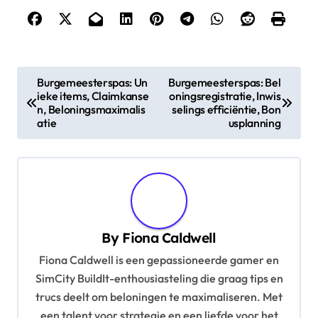
P
Burgemeesterspas: Un
Burgemeesterspas: Bel
ieke items, Claimkanse
oningsregistratie, Inwis
o
n, Beloningsmaximalis
selings efficiëntie, Bon
s
atie
usplanning
t
n
a
v
By
Fiona Caldwell
i
Fiona Caldwell is een gepassioneerde gamer en
g
SimCity BuildIt-enthousiasteling die graag tips en
a
trucs deelt om beloningen te maximaliseren. Met
t
een talent voor strategie en een liefde voor het