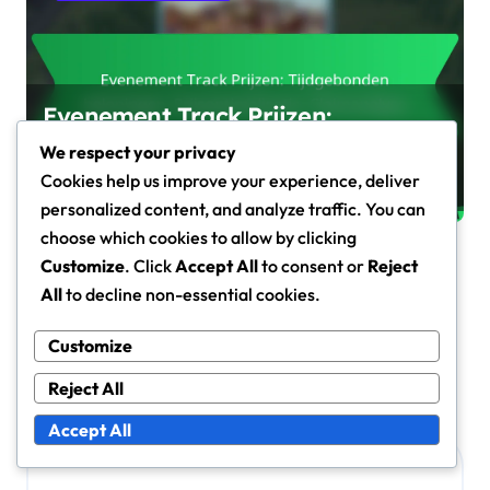
Evenement Track Prijzen:
Tijdgebonden beloningen,
We respect your privacy
Prijsoptimalisatie, Claimanalyse
Cookies help us improve your experience, deliver
Fiona Caldwell
Mar 3, 2026
personalized content, and analyze traffic. You can
choose which cookies to allow by clicking
Customize
. Click
Accept All
to consent or
Reject
All
to decline non-essential cookies.
Leave a Reply
Your email address will not be published.
Required fields
Customize
are marked
*
Reject All
Comment
*
Accept All