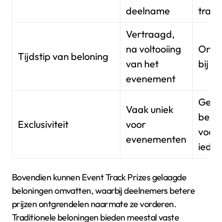
deelname
trans
Vertraagd,
na voltooiing
Onmid
Tijdstip van beloning
van het
bij t
evenement
Gewo
Vaak uniek
besc
Exclusiviteit
voor
voor
evenementen
iede
Bovendien kunnen Event Track Prizes gelaagde
beloningen omvatten, waarbij deelnemers betere
prijzen ontgrendelen naarmate ze vorderen.
Traditionele beloningen bieden meestal vaste