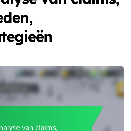
eden,
tegieën