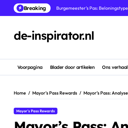
Skip
Breaking
Dagelijkse Claims: Exclusieve bel
to
content
Burgemeesterspas: Speciale bonus
Burgemeesterspas: Beloningsoptimal
de-inspirator.nl
Burgemeesterspas: Bonusclaims, Mi
Dagelijkse Claims: Claimfrequenti
Burgemeesterspas: Beloningen clai
Voorpagina
Blader door artikelen
Ons verhaal
Burgemeesterspas: Premium beloni
Home
Mayor's Pass Rewards
Mayor’s Pass: Analys
Mayor's Pass Rewards
Mayor’s Pass: An