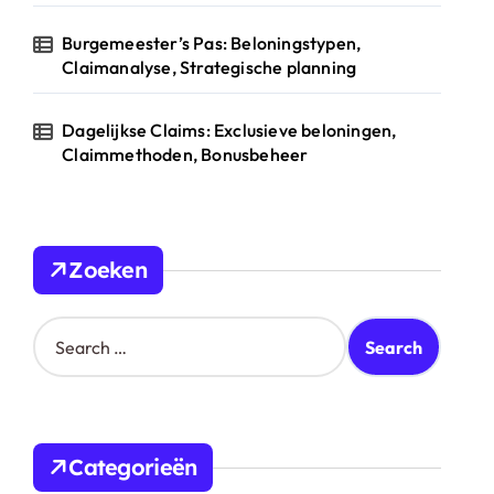
Burgemeester’s Pas: Beloningstypen,
Claimanalyse, Strategische planning
Dagelijkse Claims: Exclusieve beloningen,
Claimmethoden, Bonusbeheer
Zoeken
S
e
a
r
c
h
Categorieën
f