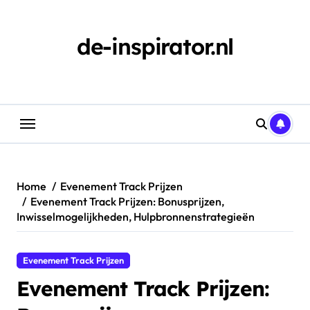
Skip
to
content
de-inspirator.nl
Home
Evenement Track Prijzen
Evenement Track Prijzen: Bonusprijzen,
Inwisselmogelijkheden, Hulpbronnenstrategieën
Evenement Track Prijzen
Evenement Track Prijzen: