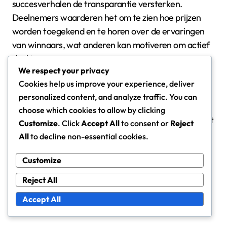
succesverhalen de transparantie versterken.
Deelnemers waarderen het om te zien hoe prijzen
worden toegekend en te horen over de ervaringen
van winnaars, wat anderen kan motiveren om actief
deel te nemen.
We respect your privacy
Cookies help us improve your experience, deliver
Duidelijkheid van het claimproces
personalized content, and analyze traffic. You can
Een duidelijk claimproces is essentieel om ervoor te
choose which cookies to allow by clicking
zorgen dat winnaars gemakkelijk toegang hebben tot
Customize
. Click
Accept All
to consent or
Reject
hun prijzen. Deelnemers moeten geïnformeerd
All
to decline non-essential cookies.
worden over de stappen die ze moeten nemen om
hun beloningen te claimen, inclusief eventuele
Customize
deadlines of vereiste documentatie. Een eenvoudig
Reject All
proces minimaliseert verwarring en verbetert de
Accept All
algehele ervaring.