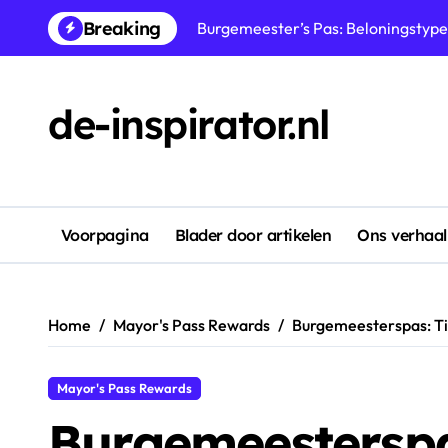
Skip
Breaking
to
Dagelijkse Claims: Exclusieve bel
content
Burgemeesterspas: Speciale bonus
de-inspirator.nl
Burgemeesterspas: Beloningsoptimal
Burgemeesterspas: Bonusclaims, Mi
Dagelijkse Claims: Claimfrequenti
Burgemeesterspas: Beloningen clai
Voorpagina
Blader door artikelen
Ons verhaal
Burgemeesterspas: Premium beloni
Home
Mayor's Pass Rewards
Burgemeesterspas: Ti
Mayor's Pass Rewards
Burgemeesterspa