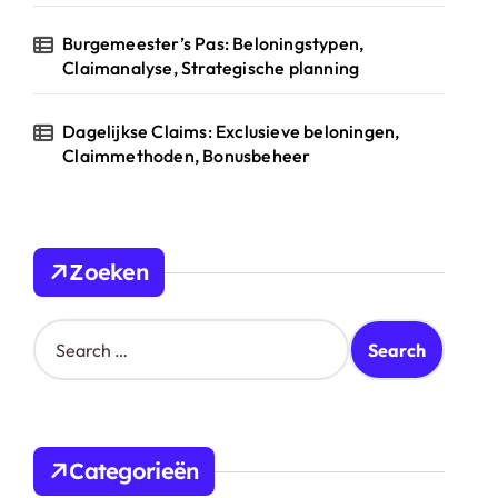
Burgemeester’s Pas: Beloningstypen,
Claimanalyse, Strategische planning
Dagelijkse Claims: Exclusieve beloningen,
Claimmethoden, Bonusbeheer
Zoeken
S
e
a
r
c
h
Categorieën
f