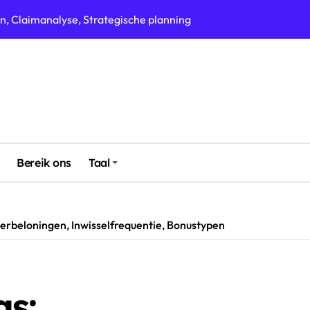
oningen, Claimmethoden, Bonusbeheer
sen, Claimlimieten, Evenementintegratie
isatie, Tijdstip van claimen, Middelenallocatie
ddelenallocatie, Beloningsstrategieën
e, Resourcebeheer, Beloningstypes
men, Bonus timing, Strategieontwikkeling
Bereik ons
Taal
ngen, Inwisselmethode, Beloningsniveaus
erbeloningen, Inwisselfrequentie, Bonustypen
s: