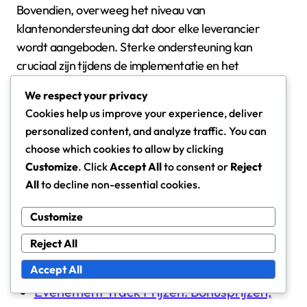
Bovendien, overweeg het niveau van
klantenondersteuning dat door elke leverancier
wordt aangeboden. Sterke ondersteuning kan
cruciaal zijn tijdens de implementatie en het
voortdurende gebruik, zodat eventuele problemen
We respect your privacy
snel worden opgelost om verstoringen van je
Cookies help us improve your experience, deliver
operaties te minimaliseren.
personalized content, and analyze traffic. You can
choose which cookies to allow by clicking
Gerelateerde artikelen
Customize
. Click
Accept All
to consent or
Reject
All
to decline non-essential cookies.
Burgemeesterspas: Hulpbronbeloningen,
Claimmethoden, Strategische bonussen
Customize
Burgemeesterspas: Exclusieve
Reject All
beloningen, Bonusitems, Strategieën voor
Accept All
het claimen
Evenement Track Prijzen: Bonusprijzen,